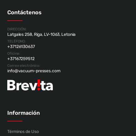
Contáctenos
DIRECCIÓN:
Latgales 258, Riga, LV-1063, Letonia
TELÉFONO:
+37126130637
Oficina:
+37167259512
Correo electrónico:
info@vacuum-presses.com
Información
Términos de Uso