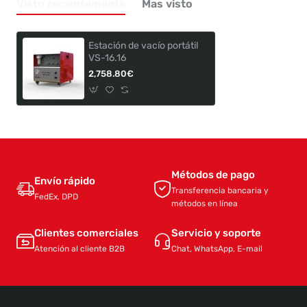
Visto recientemente
Mas visto
Estación de vacío portátil
VS-16.16
2,758.80€
Métodos de pago
Envío rápido
Transferencia bancaria y
FedEx, DPD
métodos en línea
Clientes comerciales
Servicio y soporte
Atención al cliente B2B
Chat, WhatsApp, E-mail