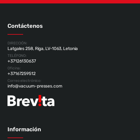
Contáctenos
DIRECCIÓN:
Latgales 258, Riga, LV-1063, Letonia
TELÉFONO:
+37126130637
Oficina:
+37167259512
Correo electrónico:
info@vacuum-presses.com
Información