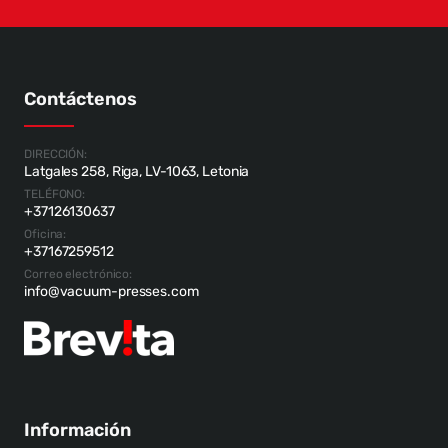
Contáctenos
DIRECCIÓN:
Latgales 258, Riga, LV-1063, Letonia
TELÉFONO:
+37126130637
Oficina:
+37167259512
Correo electrónico:
info@vacuum-presses.com
Información