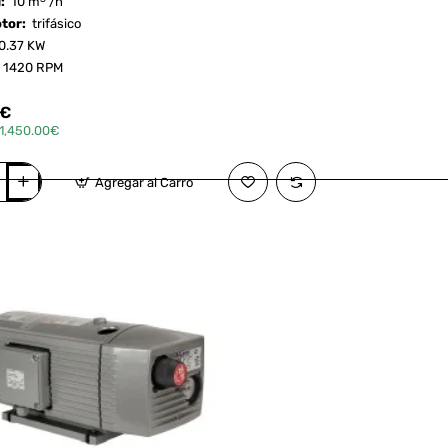
d:
10 m
/h
otor:
trifásico
0.37 KW
:
1420 RPM
0€
1,450.00€
Agregar al Carro
r ahora
¿Pregunta?