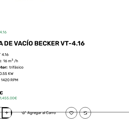
4.16
 DE VACÍO BECKER VT-4.16
 4.16
3
d:
16 m
/h
otor:
trifásico
0.55 KW
:
1420 RPM
5€
1,455.00€
Agregar al Carro
r ahora
¿Pregunta?