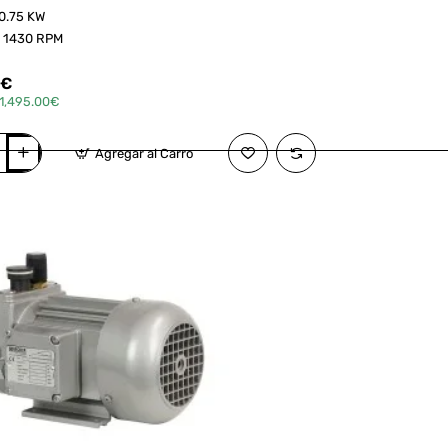
0.75 KW
:
1430 RPM
5€
1,495.00€
Agregar al Carro
r ahora
¿Pregunta?