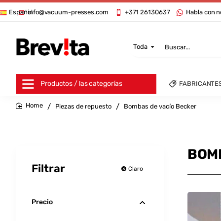
info@vacuum-presses.com
+371 26130637
Habla con n
Español
Toda
Buscar...
Productos / las categorías
FABRICANTE
Piezas de repuesto
Bombas de vacío Becker
home
BOMB
Filtrar
Claro
Precio