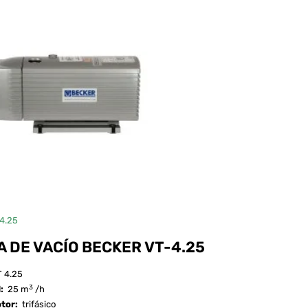
4.25
 DE VACÍO BECKER VT-4.25
 4.25
3
d:
25 m
/h
otor:
trifásico