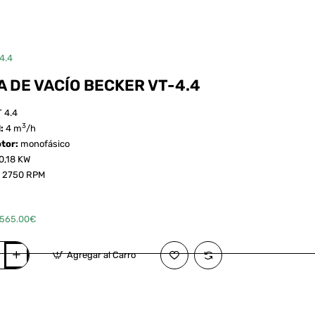
4.4
 DE VACÍO BECKER VT-4.4
 4.4
3
d:
4 m
/h
otor:
monofásico
0,18 KW
:
2750 RPM
:565.00€
Agregar al Carro
r ahora
¿Pregunta?