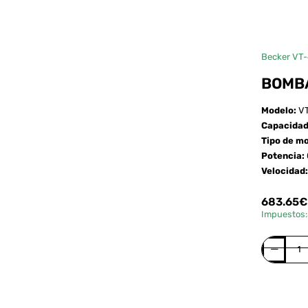
Becker VT-
BOMBA
Modelo:
VT
Capacida
Tipo de m
Potencia:
Velocidad
683.65€
Impuestos
Bomba
de
vacío
Compra
Becker
VT-