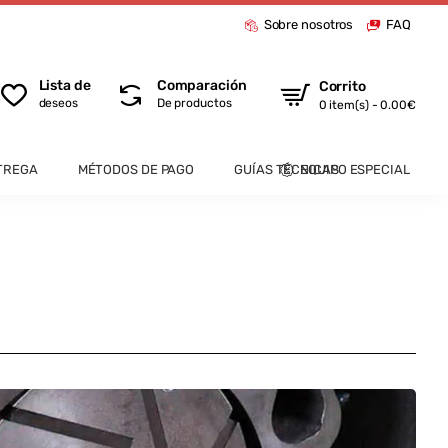
Sobre nosotros
FAQ
Lista de
Comparación
Corrito
deseos
De productos
0 item(s) - 0.00€
TREGA
MÉTODOS DE PAGO
GUÍAS TÉCNICAS
EQUIPO ESPECIAL