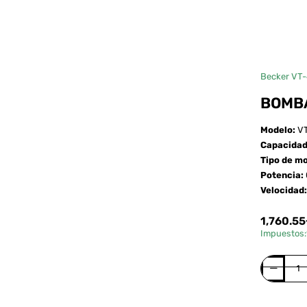
Becker VT-
BOMBA
Modelo:
VT
Capacida
Tipo de m
Potencia:
Velocidad
1,760.5
Impuestos:
Bomba
de
vacío
Compra