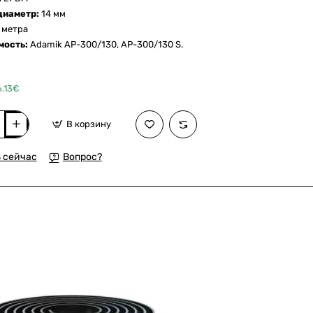
диаметр:
14 мм
7 метра
мость:
Adamik AP-300/130, AP-300/130 S.
6.13€
В корзину
ельный
 сейчас
Вопрос?
ых