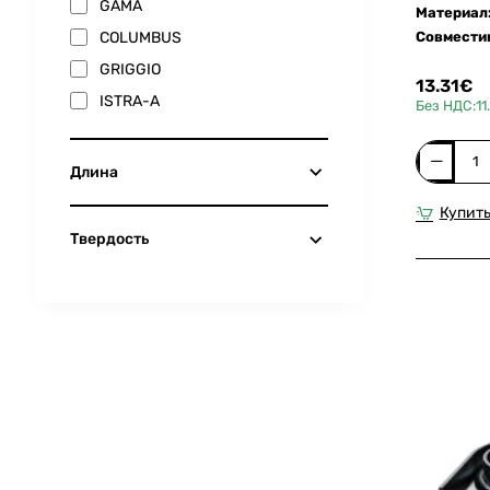
GAMA
Материал
COLUMBUS
Совмести
GRIGGIO
13.31€
ISTRA-A
Без НДС:11
Резинов
Длина
уплотнит
профиль
Купить
для
Твердость
вакуумно
пресса