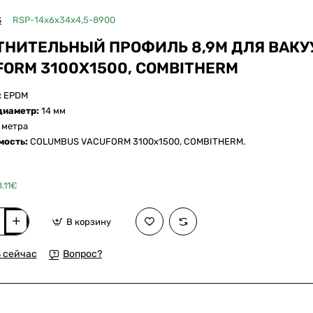
ДЛЯ COLUMBUS
S
RSP-14x6x34x4,5-8900
ТНИТЕЛЬНЫЙ ПРОФИЛЬ 8,9М ДЛЯ ВАКУ
FORM 3100X1500, COMBITHERM
:
EPDM
диаметр:
14 мм
9 метра
мость:
COLUMBUS VACUFORM 3100x1500, COMBITHERM.
.11€
В корзину
ельный
 сейчас
Вопрос?
го
S