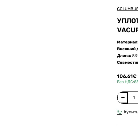
COLUMBU
УПЛО
VACU
Материал
Внешний 
Длина:
8,
Совмести
106.61€
Без НДС:88
Уплотнит
профиль
8,9м
Купить
для
вакуумно
пресса
COLUMBU