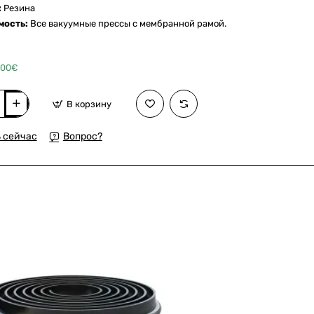
:
Резина
мость:
Все вакуумные прессы с мембранной рамой.
.00€
В корзину
ый
ельный
 сейчас
Вопрос?
го