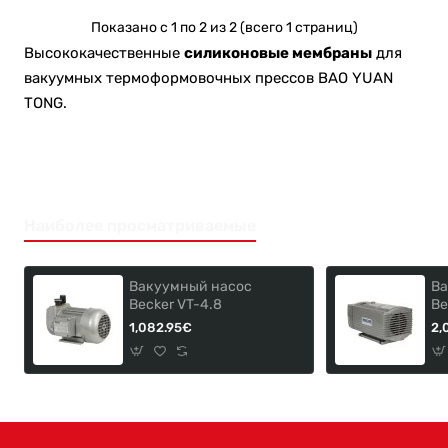
Показано с 1 по 2 из 2 (всего 1 страниц)
Высококачественные
силиконовые мембраны
для
вакуумных термоформовочных прессов BAO YUAN
TONG.
Наиболее просматриваемые
Вакуумный насос
Ва
Becker VT-4.8
Be
1,082.95€
2,