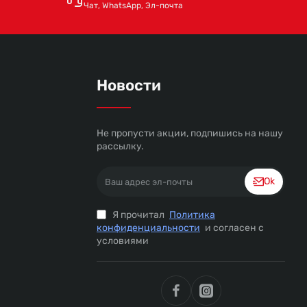
Чат, WhatsApp, Эл-почта
Новости
Не пропусти акции, подпишись на нашу
рассылку.
Ваш
Ok
адрес
эл-
почты
Я прочитал
Политика
конфиденциальности
и согласен с
условиями