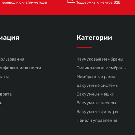
 перевод и онлайн-методы
Поддержка клиентов B2B
мация
Категории
пользования
Каучуковые мембраны
онфиденциальности
Силиконовые мембраны
латы
Мембранные рамы
Вакуумные системы
зврата
Вакуумные мешки
ь
Вакуумные насосы
Вакуумные фильтры
а
Панели управления