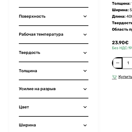
Толщина:
Ширина:
5
Поверхность
Длина:
40
Твердость
Область п
Рабочая температура
23.90€
Без НДС:19
Твердость
Силикон
Толщина
коврик
SM-
Купить
40-
1.0-
Усилие на разрыв
500-
400
для
Цвет
термопре
SECABO
Ширина