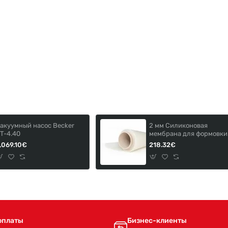
акуумный насос Becker
2 мм Силиконовая
T-4.40
мембрана для формовки
искусственного камня S
,069.10€
218.32€
40-2.0-1660.
оплаты
Бизнес-клиенты