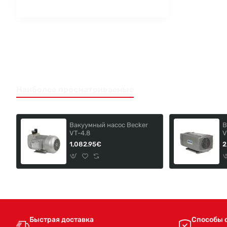
Наиболее просматриваемые
Вакуумный насос Becker
В
VT-4.8
V
1,082.95€
2
Быстрая доставка
Способы 