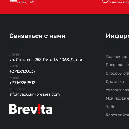
FedEx, DPD
Банковский
Связаться с нами
Инфор
АДРЕС:
Условия ис
ул. Латгалес 258, Рига, LV-1063, Латвия
Политика к
PHONE:
+37126130637
Способы оп
Офис:
Доставка
+37167259512
Эл. почта:
Условия во
info@vacuum-presses.com
Мой профил
ЧаВо
Карта сайт