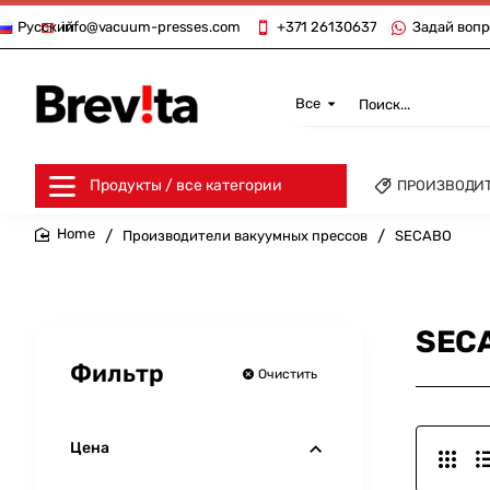
info@vacuum-presses.com
+371 26130637
Задай вопр
Русский
Все
Поиск...
Продукты / все категории
ПРОИЗВОДИ
Производители вакуумных прессов
SECABO
home
SEC
Фильтр
Очистить
Цена