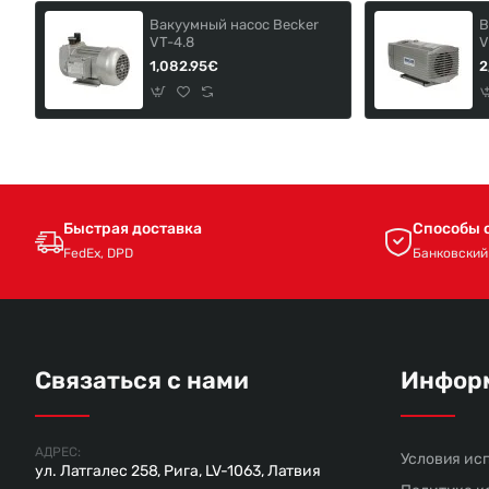
Вакуумный насос Becker
В
VT-4.8
V
1,082.95€
2
Быстрая доставка
Способы 
FedEx, DPD
Банковский
Связаться с нами
Инфор
АДРЕС:
Условия ис
ул. Латгалес 258, Рига, LV-1063, Латвия