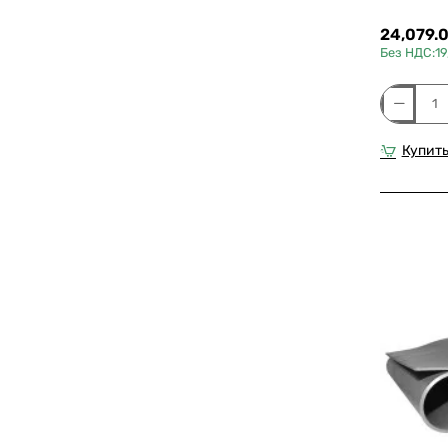
24,079.
Без НДС:19
Силиконо
мембран
для
Купить
CLT
промышл
SM-
55-
3.0-
5500-
155000