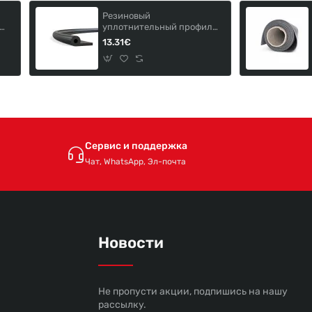
Резиновый
уплотнительный профиль
M-
для вакуумного пресса
13.31€
Сервис и поддержка
Чат, WhatsApp, Эл-почта
Новости
Не пропусти акции, подпишись на нашу
рассылку.