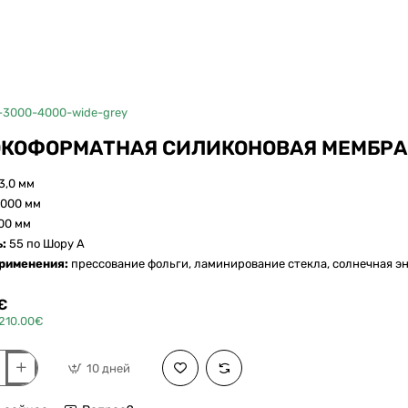
-3000-4000-wide-grey
КОФОРМАТНАЯ СИЛИКОНОВАЯ МЕМБРАН
3,0 мм
000 мм
00 мм
ь:
55 по Шору А
применения:
прессование фольги, ламинирование стекла, солнечная эн
€
,210.00€
10 дней
орматная
вая