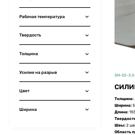
Рабочая температура
Твердость
Толщина
Усилие на разрыв
Продано
SM-55-3.0
СИЛИ
Цвет
Толщина:
Ширина:
5
Ширина
Длина:
15
Твердост
Швы:
2 шв
Область 