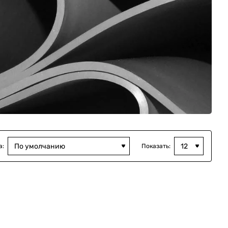
а:
Показать: