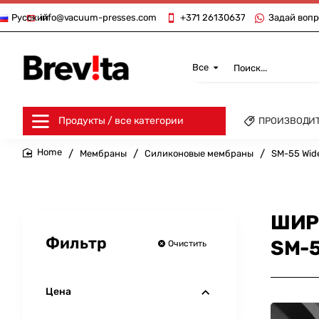
info@vacuum-presses.com
+371 26130637
Задай вопр
Русский
Все
Поиск...
Продукты / все категории
ПРОИЗВОДИ
Мембраны
Силиконовые мембраны
SM-55 Wid
home
ШИР
Фильтр
SM-5
Очистить
Цена