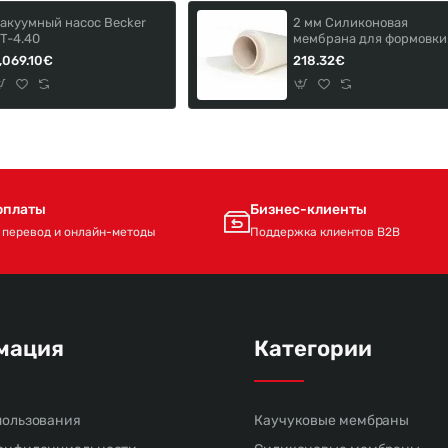
акуумный насос Becker
2 мм Силиконовая
T-4.40
мембрана для формовки
искусственного камня S
,069.10€
218.32€
40-2.0-1660.
оплаты
Бизнес-клиенты
 перевод и онлайн-методы
Поддержка клиентов B2B
мация
Категории
пользования
Каучуковые мембраны