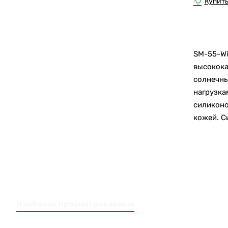
мембран
Купить
SM-
55-
3.0-
3000-
4000
SM-55-
высокок
солнечн
нагрузк
силикон
кожей. С
Наиболее просматриваемые