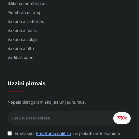
Silikona membrānas
Membrānas rāmji
Vakuuma sistēmas
Vakuuma maisi
Vakuuma sūkņi
Vakuuma filtri
Vadības paneļi
Uzzini pirmais
Nepalaidiet garām akcijas un jaunumus.
Jusu
Ok
e-
pasta
adrese
Es izlasīju
Privātuma politika
un piekrītu noteikumiem