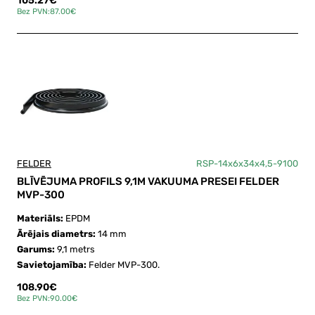
105.27€
Bez PVN:87.00€
FELDER
RSP-14x6x34x4,5-9100
BLĪVĒJUMA PROFILS 9,1M VAKUUMA PRESEI FELDER
MVP-300
Materiāls:
EPDM
Ārējais diametrs:
14 mm
Garums:
9,1 metrs
Savietojamība:
Felder MVP-300.
108.90€
Bez PVN:90.00€