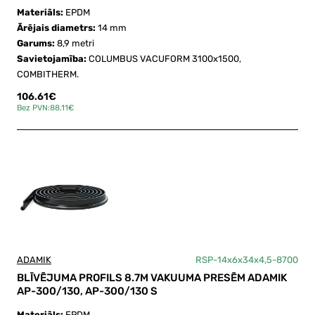
Materiāls:
EPDM
Ārējais diametrs:
14 mm
Garums:
8,9 metri
Savietojamība:
COLUMBUS VACUFORM 3100x1500,
COMBITHERM.
106.61€
Bez PVN:88.11€
ADAMIK
RSP-14x6x34x4,5-8700
BLĪVĒJUMA PROFILS 8.7M VAKUUMA PRESĒM ADAMIK
AP-300/130, AP-300/130 S
Materiāls:
EPDM