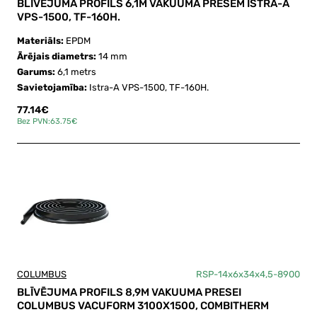
BLĪVĒJUMA PROFILS 6,1M VAKUUMA PRESEM ISTRA-A
VPS-1500, TF-160H.
Materiāls:
EPDM
Ārējais diametrs:
14 mm
Garums:
6,1 metrs
Savietojamība:
Istra-A VPS-1500, TF-160H.
77.14€
Bez PVN:63.75€
COLUMBUS
RSP-14x6x34x4,5-8900
BLĪVĒJUMA PROFILS 8,9M VAKUUMA PRESEI
COLUMBUS VACUFORM 3100X1500, COMBITHERM