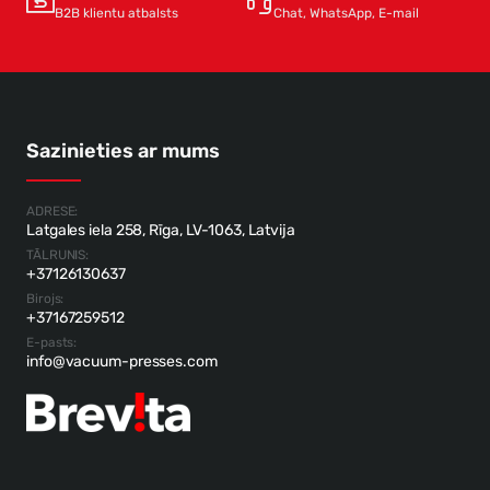
B2B klientu atbalsts
Chat, WhatsApp, E-mail
Sazinieties ar mums
ADRESE:
Latgales iela 258, Rīga, LV-1063, Latvija
TĀLRUNIS:
+37126130637
Birojs:
+37167259512
E-pasts:
info@vacuum-presses.com