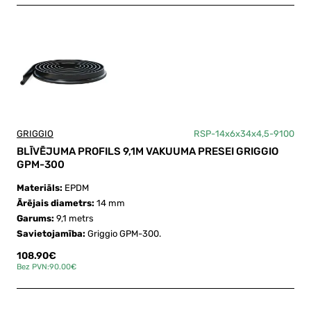
GRIGGIO
RSP-14x6x34x4,5-9100
BLĪVĒJUMA PROFILS 9,1M VAKUUMA PRESEI GRIGGIO
GPM-300
Materiāls:
EPDM
Ārējais diametrs:
14 mm
Garums:
9,1 metrs
Savietojamība:
Griggio GPM-300.
108.90€
Bez PVN:90.00€