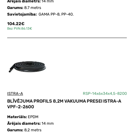
Ārējais diametrs:
14 mm
Garums:
8.7 metrs
Savietojamība:
GAMA PP-8, PP-40.
104.22€
Bez PVN:86.13€
ISTRA-A
RSP-14x6x34x4,5-8200
BLĪVĒJUMA PROFILS 8,2M VAKUUMA PRESEI ISTRA-A
VPF-2-2600
Materiāls:
EPDM
Ārējais diametrs:
14 mm
Garums:
8,2 metrs