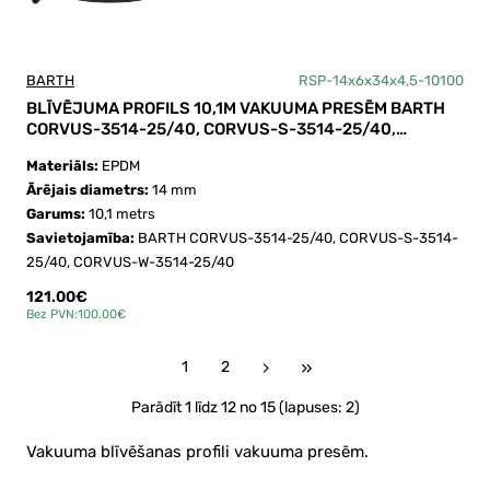
BARTH
RSP-14x6x34x4,5-10100
BLĪVĒJUMA PROFILS 10,1M VAKUUMA PRESĒM BARTH
CORVUS-3514-25/40, CORVUS-S-3514-25/40,
CORVUS-W-3514-25/40
Materiāls:
EPDM
Ārējais diametrs:
14 mm
Garums:
10,1 metrs
Savietojamība:
BARTH CORVUS-3514-25/40, CORVUS-S-3514-
25/40, CORVUS-W-3514-25/40
121.00€
Bez PVN:100.00€
1
2
Parādīt 1 līdz 12 no 15 (lapuses: 2)
Vakuuma blīvēšanas profili vakuuma presēm.