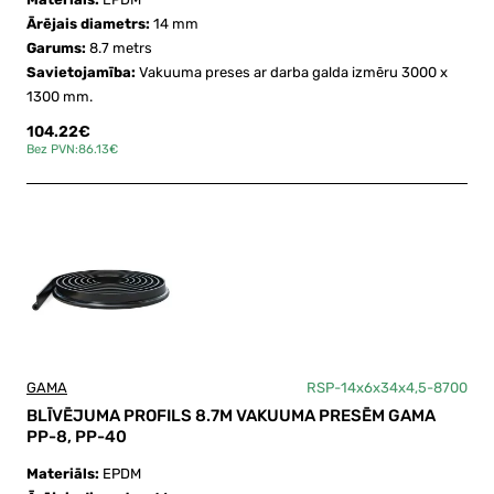
Ārējais diametrs:
14 mm
Garums:
8.7 metrs
Savietojamība:
Vakuuma preses ar darba galda izmēru 3000 x
1300 mm.
104.22€
Bez PVN:86.13€
GAMA
RSP-14x6x34x4,5-8700
BLĪVĒJUMA PROFILS 8.7M VAKUUMA PRESĒM GAMA
PP-8, PP-40
Materiāls:
EPDM