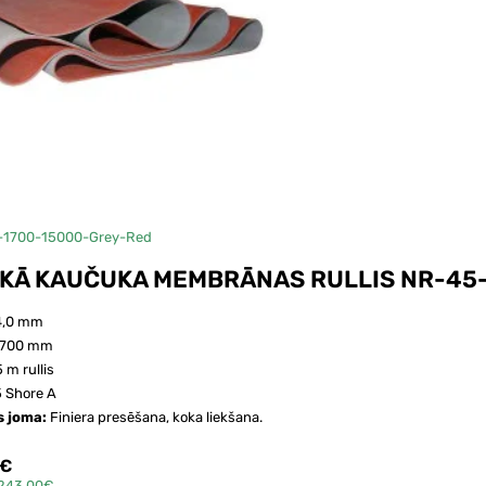
15 metru rullis
-1700-15000-Grey-Red
KĀ KAUČUKA MEMBRĀNAS RULLIS NR-45
4,0 mm
1700 mm
5 m rullis
 Shore A
s joma:
Finiera presēšana, koka liekšana.
3€
,243.00€