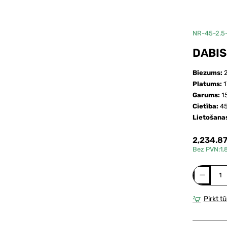
NR-45-2.5
DABIS
Biezums:
Platums:
Garums:
1
Cietība:
45
Lietošana
2,234.8
Bez PVN:1,
Dabiskā
kaučuka
membrāna
Pirkt tūl
rullis
NR-