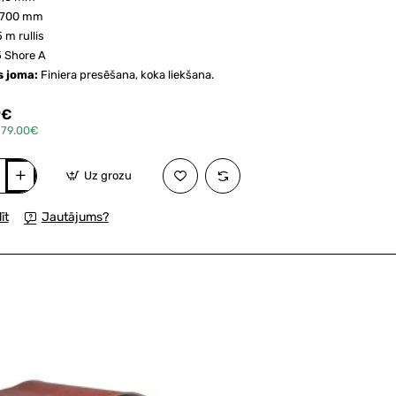
1700 mm
5 m rullis
 Shore A
s joma:
Finiera presēšana, koka liekšana.
9€
979.00€
Uz grozu
s
īt
Jautājums?
anā