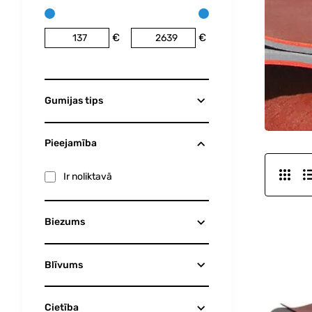
€
€
Gumijas tips
Pieejamība
Ir noliktavā
Biezums
Blīvums
Cietība