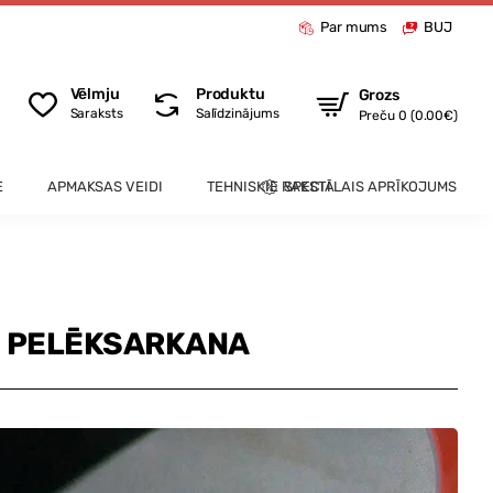
Par mums
BUJ
Vēlmju
Produktu
Grozs
Saraksts
Salīdzinājums
Preču 0 (0.00€)
E
APMAKSAS VEIDI
TEHNISKIE RAKSTI
SPECIĀLAIS APRĪKOJUMS
5 PELĒKSARKANA