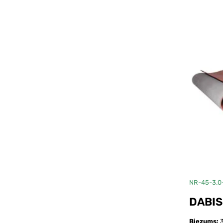
45-
2.5-
1700-
15000-
Pelēksark
NR-45-3.0
DABIS
Biezums: