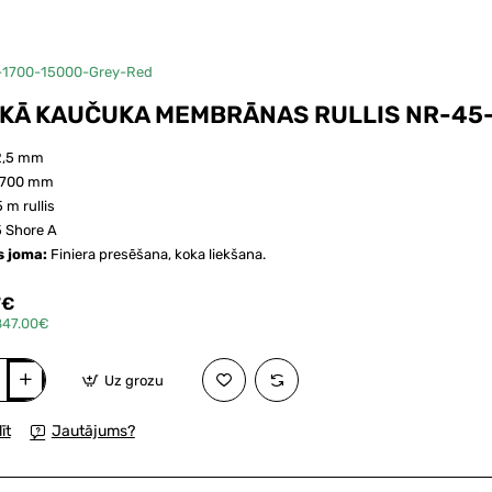
15 metru rullis
-1700-15000-Grey-Red
KĀ KAUČUKA MEMBRĀNAS RULLIS NR-45
2,5 mm
1700 mm
5 m rullis
 Shore A
s joma:
Finiera presēšana, koka liekšana.
7€
847.00€
Uz grozu
s
īt
Jautājums?