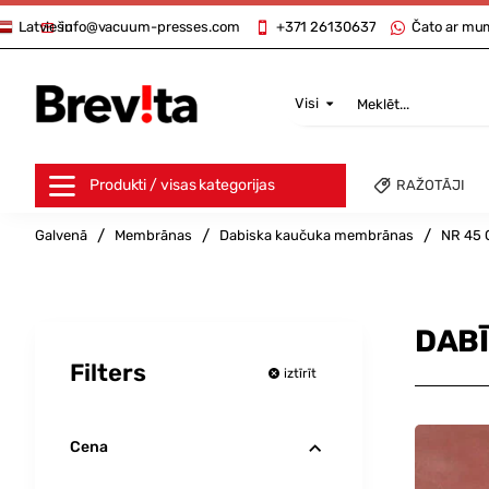
info@vacuum-presses.com
+371 26130637
Čato ar mu
Latviešu
Visi
Meklēt...
Produkti / visas kategorijas
RAŽOTĀJI
home
Galvenā
Membrānas
Dabiska kaučuka membrānas
NR 45 
DAB
Filters
iztīrīt
Cena