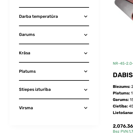
Darba temperatūra
Garums
Krāsa
NR-45-2.0
Platums
DABIS
Biezums:
Stiepes izturība
Platums:
Garums:
1
Cietība:
45
Virsma
Lietošana
2,076.3
Bez PVN:1,