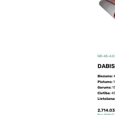
NR-45-4.0
DABIS
Biezums:
Platums:
Garums:
1
Cietība:
45
Lietošana
2,714.0
Bez PVN:2