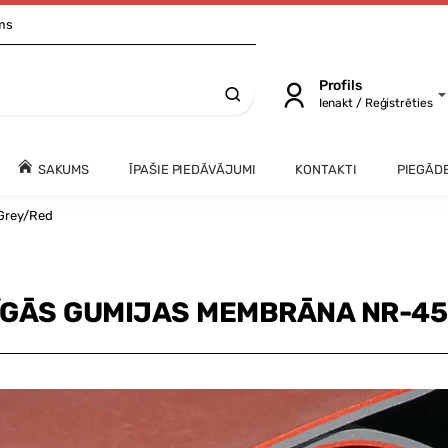
ms
Profils
Ienakt / Reģistrēties
SAKUMS
ĪPAŠIE PIEDĀVĀJUMI
KONTAKTI
PIEGĀD
Grey/Red
ĪGĀS GUMIJAS MEMBRĀNA NR-4