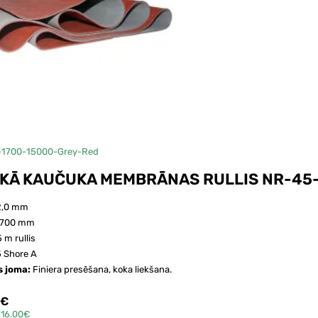
15 metru rullis
-1700-15000-Grey-Red
KĀ KAUČUKA MEMBRĀNAS RULLIS NR-45
2,0 mm
1700 mm
5 m rullis
 Shore A
s joma:
Finiera presēšana, koka liekšana.
6€
716.00€