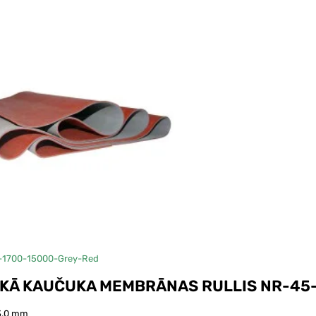
ana
15 metru rullis
-1700-15000-Grey-Red
KĀ KAUČUKA MEMBRĀNAS RULLIS NR-45
3,0 mm