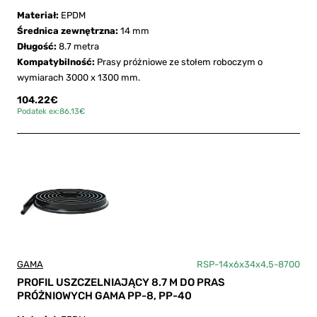
Materiał:
EPDM
Średnica zewnętrzna:
14 mm
Długość:
8.7 metra
Kompatybilność:
Prasy próżniowe ze stołem roboczym o
wymiarach 3000 x 1300 mm.
104.22€
Podatek ex:86.13€
GAMA
RSP-14x6x34x4,5-8700
PROFIL USZCZELNIAJĄCY 8.7 M DO PRAS
PRÓŻNIOWYCH GAMA PP-8, PP-40