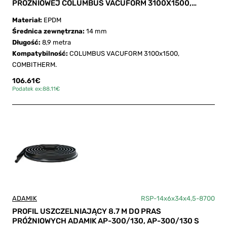
PRÓŻNIOWEJ COLUMBUS VACUFORM 3100X1500,
COMBITHERM
Materiał:
EPDM
Średnica zewnętrzna:
14 mm
Długość:
8,9 metra
Kompatybilność:
COLUMBUS VACUFORM 3100x1500,
COMBITHERM.
106.61€
Podatek ex:88.11€
ADAMIK
RSP-14x6x34x4,5-8700
PROFIL USZCZELNIAJĄCY 8.7 M DO PRAS
PRÓŻNIOWYCH ADAMIK AP-300/130, AP-300/130 S