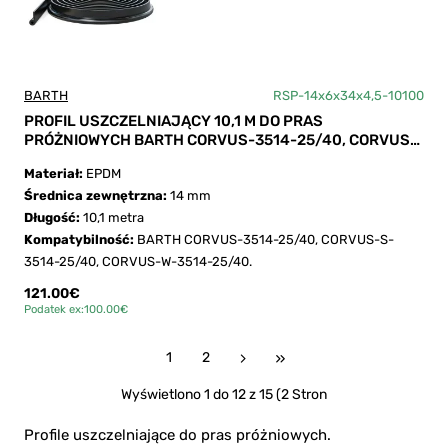
BARTH
RSP-14x6x34x4,5-10100
PROFIL USZCZELNIAJĄCY 10,1 M DO PRAS
PRÓŻNIOWYCH BARTH CORVUS-3514-25/40, CORVUS-
S-3514-25/40, CORVUS-W-3514-25/40
Materiał:
EPDM
Średnica zewnętrzna:
14 mm
Długość:
10,1 metra
Kompatybilność:
BARTH CORVUS-3514-25/40, CORVUS-S-
3514-25/40, CORVUS-W-3514-25/40.
121.00€
Podatek ex:100.00€
1
2
Wyświetlono 1 do 12 z 15 (2 Stron
Profile uszczelniające do pras próżniowych.