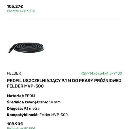
105.27€
Podatek ex:87.00€
FELDER
RSP-14x6x34x4,5-9100
PROFIL USZCZELNIAJĄCY 9,1 M DO PRASY PRÓŻNIOWEJ
FELDER MVP-300
Materiał:
EPDM
Średnica zewnętrzna:
14 mm
Długość:
9,1 metra
Kompatybilność:
Felder MVP-300.
108.90€
Podatek ex:90.00€