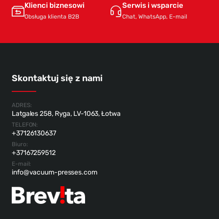
Klienci biznesowi
Serwis i wsparcie
Obsługa klienta B2B
Chat, WhatsApp, E-mail
Skontaktuj się z nami
ADRES:
Latgales 258, Ryga, LV-1063, Łotwa
TELEFON:
+37126130637
Biuro:
+37167259512
E-mail:
info@vacuum-presses.com