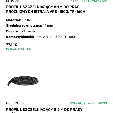
ISTRA-A
RSP-14x6x34x4,5-6100
PROFIL USZCZELNIAJĄCY 6,1 M DO PRAS
PRÓŻNIOWYCH ISTRA-A VPS-1500, TF-160H.
Materiał:
EPDM
Średnica zewnętrzna:
14 mm
Długość:
6,1 metra
Kompatybilność:
Istra-A VPS-1500, TF-160H.
77.14€
Podatek ex:63.75€
COLUMBUS
RSP-14x6x34x4,5-8900
PROFIL USZCZELNIAJĄCY 8,9 M DO PRASY