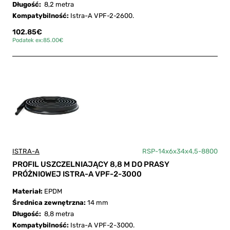
Długość:
8,2 metra
Kompatybilność:
Istra-A VPF-2-2600.
102.85€
Podatek ex:85.00€
ISTRA-A
RSP-14x6x34x4,5-8800
PROFIL USZCZELNIAJĄCY 8,8 M DO PRASY
PRÓŻNIOWEJ ISTRA-A VPF-2-3000
Materiał:
EPDM
Średnica zewnętrzna:
14 mm
Długość:
8,8 metra
Kompatybilność:
Istra-A VPF-2-3000.