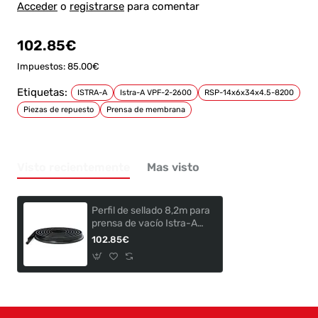
Acceder
o
registrarse
para comentar
102.85€
Impuestos: 85.00€
Etiquetas:
ISTRA-A
Istra-A VPF-2-2600
RSP-14x6x34x4.5-8200
Piezas de repuesto
Prensa de membrana
Visto recientemente
Mas visto
Perfil de sellado 8,2m para
prensa de vacío Istra-A
VPF-2-2600
102.85€