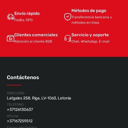
Métodos de pago
Envío rápido
Transferencia bancaria y
FedEx, DPD
métodos en línea
Clientes comerciales
Servicio y soporte
Atención al cliente B2B
Chat, WhatsApp, E-mail
Contáctenos
DIRECCIÓN:
Latgales 258, Riga, LV-1063, Letonia
TELÉFONO:
+37126130637
Oficina:
+37167259512
Correo electrónico: