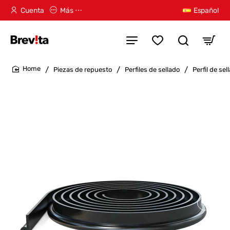
Cuenta
Más ⋯
Español
Piezas de repuesto
Perfiles de sellado
Perfil de s
home