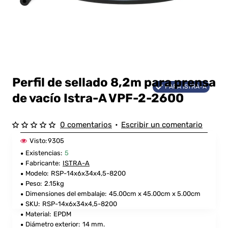
Perfil de sellado 8,2m para prensa
PARA ISTRA-A
de vacío Istra-A VPF-2-2600
0 comentarios
•
Escribir un comentario
Visto:
9305
Existencias:
5
Fabricante:
ISTRA-A
Modelo:
RSP-14x6x34x4,5-8200
Peso:
2.15kg
Dimensiones del embalaje:
45.00cm x 45.00cm x 5.00cm
SKU:
RSP-14x6x34x4,5-8200
Material:
EPDM
Diámetro exterior:
14 mm.