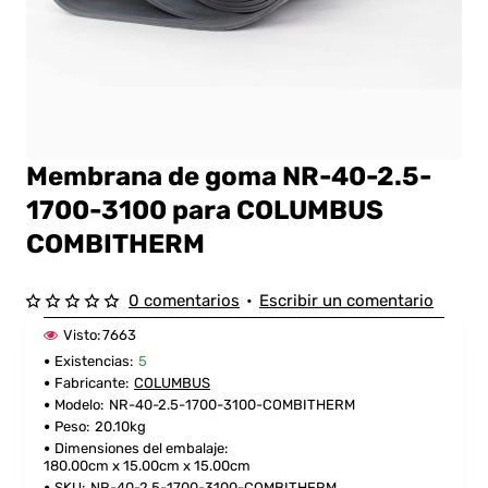
Membrana de goma NR-40-2.5-
PARA COLUMBUS
1700-3100 para COLUMBUS
COMBITHERM
0 comentarios
•
Escribir un comentario
Visto:
7663
Existencias:
5
Fabricante:
COLUMBUS
Modelo:
NR-40-2.5-1700-3100-COMBITHERM
Peso:
20.10kg
Dimensiones del embalaje:
180.00cm x 15.00cm x 15.00cm
SKU:
NR-40-2.5-1700-3100-COMBITHERM