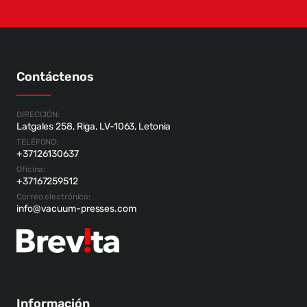
Contáctenos
DIRECCIÓN:
Latgales 258, Riga, LV-1063, Letonia
TELÉFONO:
+37126130637
Oficina:
+37167259512
Correo electrónico:
info@vacuum-presses.com
Información