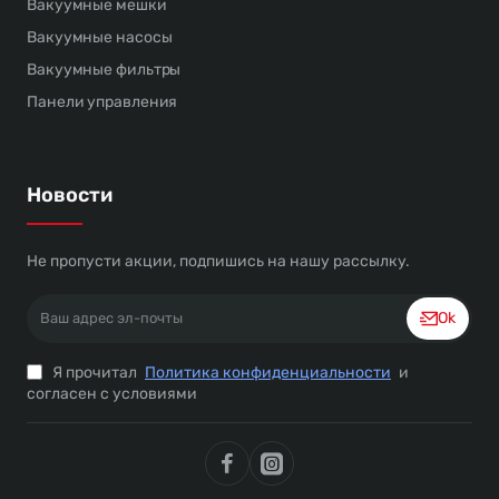
Вакуумные мешки
Вакуумные насосы
Вакуумные фильтры
Панели управления
Новости
Не пропусти акции, подпишись на нашу рассылку.
Ваш
Ok
адрес
эл-
Я прочитал
Политика конфиденциальности
и
почты
согласен с условиями