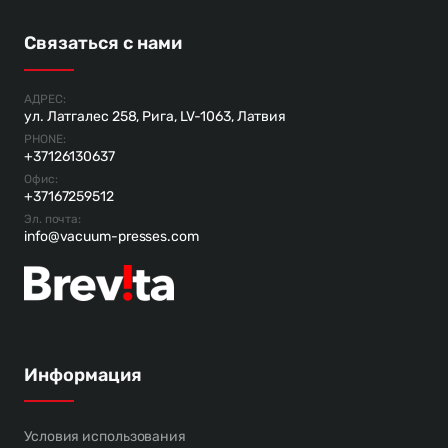
Связаться с нами
АДРЕС:
ул. Латгалес 258, Рига, LV-1063, Латвия
PHONE:
+37126130637
Офис:
+37167259512
Эл. почта:
info@vacuum-presses.com
Информация
Условия использования