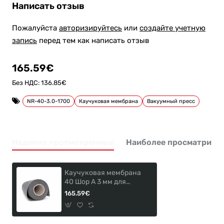
Написать отзыв
Пожалуйста
авторизируйтесь
или
создайте учетную
запись
перед тем как написать отзыв
165.59€
Без НДС: 136.85€
NR-40-3.0-1700
Каучуковая мембрана
Вакуумный пресс
Недавно просмотренные
Наиболее просматрива
Каучуковая мембрана
40 Шор A 3 мм для
вакуумных прессов
165.59€