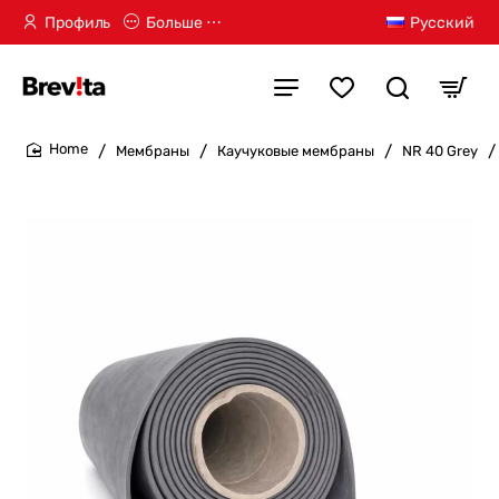
Профиль
Больше ⋯
Русский
Мембраны
Каучуковые мембраны
NR 40 Grey
home