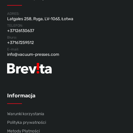
ADRES:
Latgales 258, Ryga, LV-1063, Łotwa
TELEFON:
+37126130637
Biuro:
+37167259512
E-mail:
info@vacuum-presses.com
Informacja
Warunki korzystania
Polityka prywatności
Metody Płatności