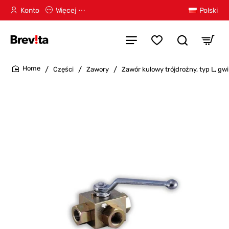
Konto
Więcej ⋯
Polski
Części
Zawory
Zawór kulowy trójdrożny, typ L, gw
home