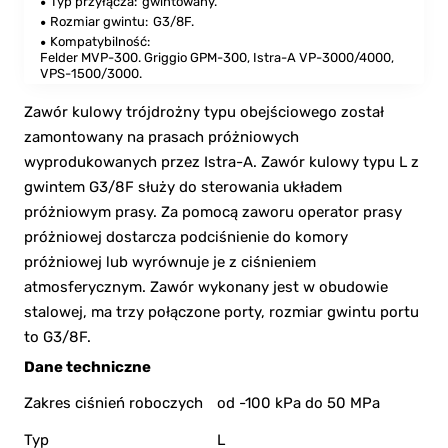
Typ przyłącza:
gwintowany.
Rozmiar gwintu:
G3/8F.
Kompatybilność:
Felder MVP-300. Griggio GPM-300, Istra-А VP-3000/4000,
VPS-1500/3000.
Zawór kulowy trójdrożny typu obejściowego został
zamontowany na prasach próżniowych
wyprodukowanych przez Istra-А. Zawór kulowy typu L z
gwintem G3/8F służy do sterowania układem
próżniowym prasy. Za pomocą zaworu operator prasy
próżniowej dostarcza podciśnienie do komory
próżniowej lub wyrównuje je z ciśnieniem
atmosferycznym. Zawór wykonany jest w obudowie
stalowej, ma trzy połączone porty, rozmiar gwintu portu
to G3/8F.
Dane techniczne
Zakres ciśnień roboczych
od -100 kPa do 50 MPa
Typ
L