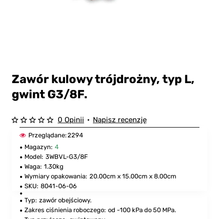
Zawór kulowy trójdrożny, typ L,
gwint G3/8F.
0 Opinii
•
Napisz recenzję
Przeglądane:
2294
Magazyn:
4
Model:
3WBVL-G3/8F
Waga:
1.30kg
Wymiary opakowania:
20.00cm x 15.00cm x 8.00cm
SKU:
8041-06-06
Typ:
zawór obejściowy.
Zakres ciśnienia roboczego:
od -100 kPa do 50 MPa.