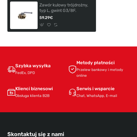
Zawór kulowy trójdrożny,
typ L, gwint G3/8F.
59.29€
Metody płatności
Szybka wysyłka
Przelew bankowy i metody
FedEx, DPD
online
Klienci biznesowi
Serwis i wsparcie
Obsługa klienta B2B
Chat, WhatsApp, E-mail
Skontaktuj się z nami